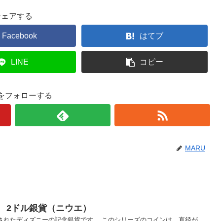
シェアする
Facebook
はてブ
LINE
コピー
Uをフォローする
MARU
 2ドル銀貨（ニウエ）
売されたディズニーの記念銀貨です。 このシリーズのコインは、直径が